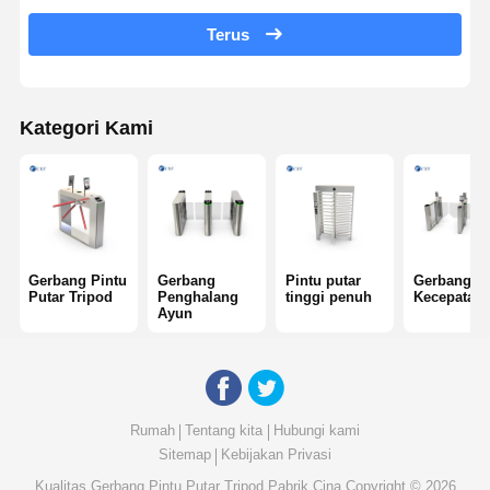
Terus
Turnstile geser kaca
Pintu Putar Lengan Jatuhkan
Kategori Kami
Bagian Gerbang Turnstile
Mesin pengenalan wajah
Kontrol Akses Gerbang Pejalan Kaki
Mesin Pemindai Kode QR
Gerbang Pintu
Gerbang
Pintu putar
Gerbang
Putar Tripod
Penghalang
tinggi penuh
Kecepatan
Ayun
Mesin parkir
Gerbang penghalang
Peralatan Tiket
Rumah
Tentang kita
Hubungi kami
Sitemap
Kebijakan Privasi
Komponen mesin putar
Kualitas
Gerbang Pintu Putar Tripod
Pabrik Cina.Copyright © 2026