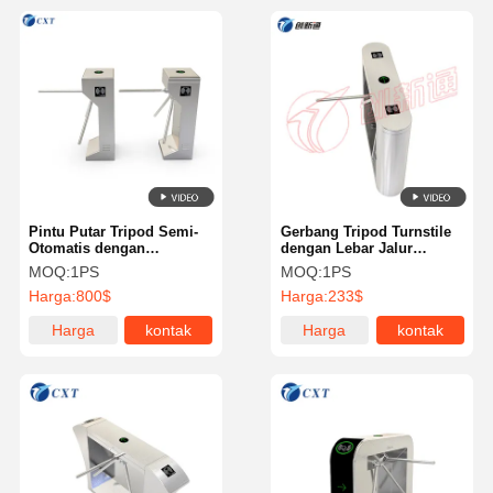
Pintu Putar Tripod Semi-
Gerbang Tripod Turnstile
Otomatis dengan
dengan Lebar Jalur
Pengenalan Wajah & Sidik
550mm Tingkat
MOQ:
1PS
MOQ:
1PS
Jari
Perlindungan IP54 dan
Harga:
800$
Harga:
233$
Baja Berlapis Dingin 2.0
mm untuk Kontrol Akses
Harga
kontak
Harga
kontak
Aman
terbaik
terbaik