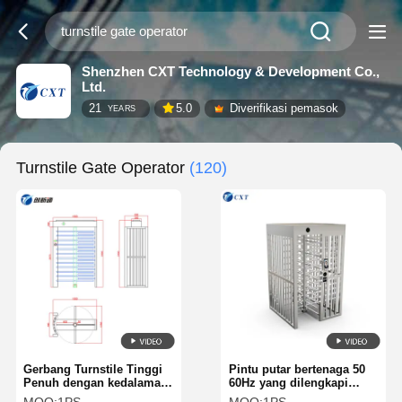
Shenzhen CXT Technology & Development Co.,
Ltd.
21
5.0
Diverifikasi pemasok
YEARS
Turnstile Gate Operator
(120)
Gerbang Turnstile Tinggi
Pintu putar bertenaga 50
Penuh dengan kedalaman
60Hz yang dilengkapi
1200 mm untuk
koneksi standar TCP IP