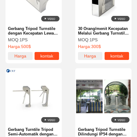
Gerbang Tripod Turnstile
30 Orang/menit Kecepatan
dengan Kecepatan Lewat
Melalui Gerbang Turnstile
30 Orang/menit, Lebar
Tripod dengan Lebar Jalur
MOQ:
1PS
MOQ:
1PS
Jalur 600mm, dan
600mm dan Interface
Harga:
500$
Harga:
300$
Antarmuka Output Relay
Output Relay untuk
untuk Kontrol Akses yang
Kontrol Akses yang Aman
Harga
kontak
Harga
kontak
Efisien
terbaik
terbaik
Rumah
Produk
Tentang
Tur Pabrik
Kami
Gerbang Turntile Tripod
Gerbang Tripod Turnstile
Semi-Automatik dengan
Dilindungi IP54 dengan