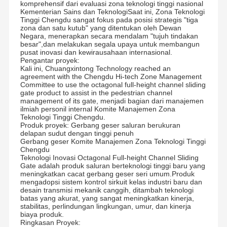
komprehensif dari evaluasi zona teknologi tinggi nasional
Kementerian Sains dan TeknologiSaat ini, Zona Teknologi
Tinggi Chengdu sangat fokus pada posisi strategis "tiga
zona dan satu kutub" yang ditentukan oleh Dewan
Negara, menerapkan secara mendalam "tujuh tindakan
besar",dan melakukan segala upaya untuk membangun
pusat inovasi dan kewirausahaan internasional.
Pengantar proyek:
Kali ini, Chuangxintong Technology reached an
agreement with the Chengdu Hi-tech Zone Management
Committee to use the octagonal full-height channel sliding
gate product to assist in the pedestrian channel
management of its gate, menjadi bagian dari manajemen
ilmiah personil internal Komite Manajemen Zona
Teknologi Tinggi Chengdu.
Produk proyek: Gerbang geser saluran berukuran
delapan sudut dengan tinggi penuh
Gerbang geser Komite Manajemen Zona Teknologi Tinggi
Chengdu
Teknologi Inovasi Octagonal Full-height Channel Sliding
Gate adalah produk saluran berteknologi tinggi baru yang
meningkatkan cacat gerbang geser seri umum.Produk
mengadopsi sistem kontrol sirkuit kelas industri baru dan
desain transmisi mekanik canggih, ditambah teknologi
batas yang akurat, yang sangat meningkatkan kinerja,
stabilitas, perlindungan lingkungan, umur, dan kinerja
biaya produk.
Ringkasan Proyek: