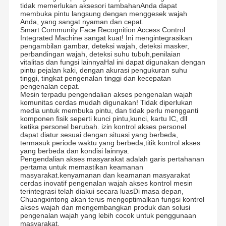
tidak memerlukan aksesori tambahanAnda dapat
membuka pintu langsung dengan menggesek wajah
Anda, yang sangat nyaman dan cepat.
Smart Community Face Recognition Access Control
Integrated Machine sangat kuat! Ini mengintegrasikan
pengambilan gambar, deteksi wajah, deteksi masker,
perbandingan wajah, deteksi suhu tubuh,penilaian
vitalitas dan fungsi lainnyaHal ini dapat digunakan dengan
pintu pejalan kaki, dengan akurasi pengukuran suhu
tinggi, tingkat pengenalan tinggi dan kecepatan
pengenalan cepat.
Mesin terpadu pengendalian akses pengenalan wajah
komunitas cerdas mudah digunakan! Tidak diperlukan
media untuk membuka pintu, dan tidak perlu mengganti
komponen fisik seperti kunci pintu,kunci, kartu IC, dll
ketika personel berubah. izin kontrol akses personel
dapat diatur sesuai dengan situasi yang berbeda,
termasuk periode waktu yang berbeda,titik kontrol akses
yang berbeda dan kondisi lainnya.
Pengendalian akses masyarakat adalah garis pertahanan
pertama untuk memastikan keamanan
masyarakat.kenyamanan dan keamanan masyarakat
cerdas inovatif pengenalan wajah akses kontrol mesin
terintegrasi telah diakui secara luasDi masa depan,
Chuangxintong akan terus mengoptimalkan fungsi kontrol
akses wajah dan mengembangkan produk dan solusi
pengenalan wajah yang lebih cocok untuk penggunaan
masyarakat.