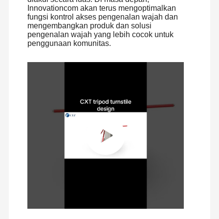
Innovationcom akan terus mengoptimalkan
fungsi kontrol akses pengenalan wajah dan
mengembangkan produk dan solusi
pengenalan wajah yang lebih cocok untuk
Kontrol
Hubungi
Berita
Kasus-Kasus
penggunaan komunitas.
Kualitas
Kami
Minta
Kutipan
Gerbang Pintu Putar Tripod
Gerbang Penghalang Ayun
Pintu putar tinggi penuh
Gerbang Kecepatan
Gerbang Penghalang Flap