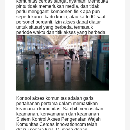
komunitas cerdas sangat nyaman! Membuka
pintu tidak memerlukan media, dan tidak
perlu mengganti komponen fisik apa pun
seperti kunci, kartu kunci, atau kartu IC saat
personel berganti. Izin akses dapat diatur
untuk situasi yang berbeda, termasuk
periode waktu dan titik akses yang berbeda.
Kontrol akses komunitas adalah garis
Didirikan pada tahun 2006, Shenzhen Chuang Xin Tong
pertahanan pertama dalam memastikan
Technology Co., Ltd. adalah perusahaan teknologi tinggi,
mengintegrasikan R & D, produksi, penjualan dan
keamanan komunitas. Sambil memastikan
layanan dalam satu.CXT berkomitmen pada domain
Rumah
Produk
Tentang
Tur Pabrik
keamanan, kenyamanan dan keamanan
Smart Pedestrian Access Control Management, Ini
Kami
Sistem Kontrol Akses Pengenalan Wajah
menyediakan klien dengan profesional dan
Komunitas Cerdas Innovationcom telah
dipersonalisasi Akses Control Turnstiles dan Security
Gate solusi.
diakui secara luas. Di masa depan,