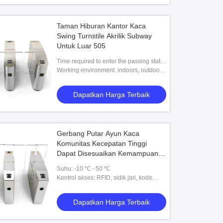
Taman Hiburan Kantor Kaca
Swing Turnstile Akrilik Subway
Untuk Luar 505
Time required to enter the passing state
after power-on: 3 seconds
Working environment: indoors, outdoors
(it is recommended to build a shed)
Dapatkan Harga Terbaik
Gerbang Putar Ayun Kaca
Komunitas Kecepatan Tinggi
Dapat Disesuaikan Kemampuan
Perlindungan Diri yang Kuat 510B
Suhu: -10 ℃ - 50 ℃
Kontrol akses: RFID, sidik jari, kode
batang, esd, token
Dapatkan Harga Terbaik