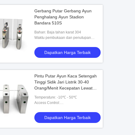
Gerbang Putar Gerbang Ayun
Penghalang Ayun Stadion
Bandara 510S
Bahan: Baja tahan karat 304
Waktu pembukaan dan penutupan
gerbang: 0,5-2 detik dapat disesuaikan
Dapatkan Harga Terbaik
Pintu Putar Ayun Kaca Setengah
Tinggi Sidik Jari Listrik 30-40
Orang/Menit Kecepatan Lewat
510B-
Temperature: -10℃ - 50℃
Access Control:
RFID,fingerprint,barcode,esd,token
Dapatkan Harga Terbaik