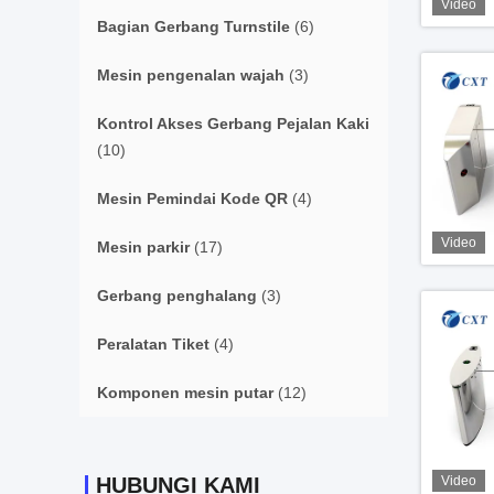
Video
Bagian Gerbang Turnstile
(6)
Mesin pengenalan wajah
(3)
Kontrol Akses Gerbang Pejalan Kaki
(10)
Mesin Pemindai Kode QR
(4)
Video
Mesin parkir
(17)
Gerbang penghalang
(3)
Peralatan Tiket
(4)
Komponen mesin putar
(12)
HUBUNGI KAMI
Video