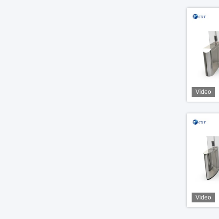
Video
Video