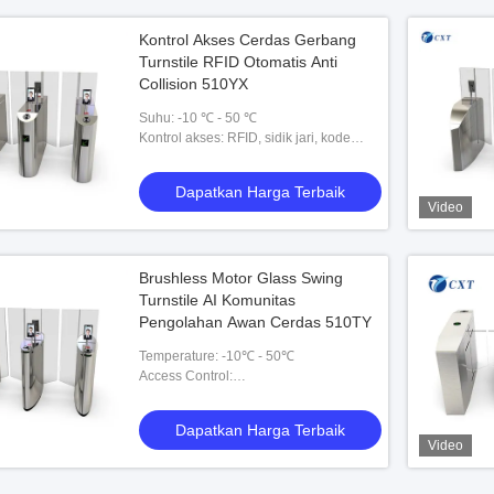
Kontrol Akses Cerdas Gerbang
Turnstile RFID Otomatis Anti
Collision 510YX
Suhu: -10 ℃ - 50 ℃
Kontrol akses: RFID, sidik jari, kode
batang, esd, token
Dapatkan Harga Terbaik
Video
Brushless Motor Glass Swing
Turnstile AI Komunitas
Pengolahan Awan Cerdas 510TY
Temperature: -10℃ - 50℃
Access Control:
RFID,fingerprint,barcode,esd,token
Dapatkan Harga Terbaik
Video