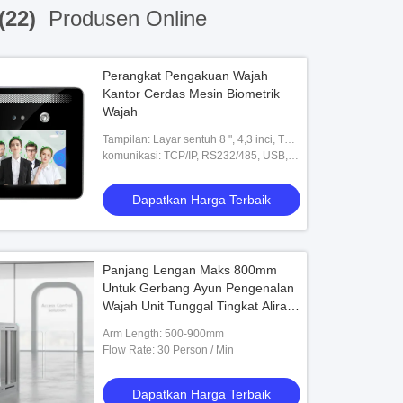
 (22)
Produsen Online
Perangkat Pengakuan Wajah
Kantor Cerdas Mesin Biometrik
Wajah
Tampilan: Layar sentuh 8 ", 4,3 inci, TFT
1280*800,2.8 TFT Layar Warna LCD,
komunikasi: TCP/IP, RS232/485, USB,
4,3 inci TFT
RS485, WiFi
Dapatkan Harga Terbaik
Panjang Lengan Maks 800mm
Untuk Gerbang Ayun Pengenalan
Wajah Unit Tunggal Tingkat Aliran
30 Orang Min Solusi Kontrol Akses
Arm Length: 500-900mm
Ideal
Flow Rate: 30 Person / Min
Dapatkan Harga Terbaik