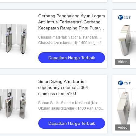
Gerbang Penghalang Ayun Logam
Anti Intrusi Terintegrasi Gerbang
Kecepatan Ramping Pintu Putar
510TY
Chassis material: National standard
(304) stainless steel, thickness 1.2-
Chassis size (standard): 1400 length *
1.5mm
300 width * 1000 height (MM)
Dapatkan Harga Terbaik
Video
Smart Swing Arm Barrier
sepenuhnya otomatis 304
stainless steel 510J
Bahan Sasis: Standar Nasional (No.
304) Stainless Steel, Ketebalan 1.2-
Ukuran sasis (standar): 1400 Panjang *
1.5mm
300 Lebar * 1000 Tinggi (mm)
Dapatkan Harga Terbaik
Video