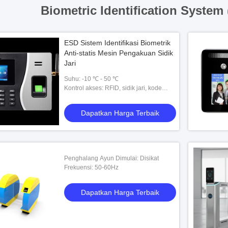
Biometric Identification System
ESD Sistem Identifikasi Biometrik
Anti-statis Mesin Pengakuan Sidik
Jari
Suhu: -10 ℃ - 50 ℃
Kontrol akses: RFID, sidik jari, kode
batang, esd, token
Dapatkan Harga Terbaik
Penghalang Ayun Dimulai: Disikat
Frekuensi: 50-60Hz
Dapatkan Harga Terbaik