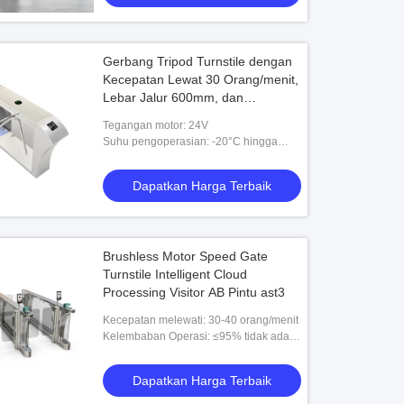
Gerbang Tripod Turnstile dengan
Kecepatan Lewat 30 Orang/menit,
Lebar Jalur 600mm, dan
Antarmuka Output Relay untuk
Tegangan motor: 24V
Kontrol Akses yang Efisien
Suhu pengoperasian: -20°C hingga
60°C
Dapatkan Harga Terbaik
Brushless Motor Speed Gate
Turnstile Intelligent Cloud
Processing Visitor AB Pintu ast3
Kecepatan melewati: 30-40 orang/menit
Kelembaban Operasi: ≤95% tidak ada
kondensasi
Dapatkan Harga Terbaik