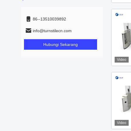
86--13510039892
info@turnstilecn.com
Hubungi Sekarang
Video
Video