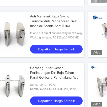
Anti Menekuk Kaca Swing
Turnstile Anti Pengeboran Tiket
Inspeksi Scenic Spot 510J-
In and out direction: one-way or two-way
Working voltage: AC220 ±10 V/50 HZ
Dapatkan Harga Terbaik
Video
Gerbang Putar Geser
Perlindungan Diri Baja Tahan
Karat Gerbang Penghalang Ayun
Akrilik 510TY-
Suhu: -10 ℃ - 50 ℃
Kontrol akses: RFID, sidik jari, kode
batang, esd, token
Dapatkan Harga Terbaik
Video