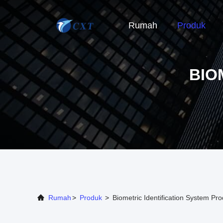
Rumah
Produk
BIO
Rumah
>
Produk
>
Biometric Identification System Pr